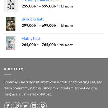
764,00 kr
Prisintervall:
299,00
kr
–
699,00
kr
inkl. moms
299,00 kr
till
Bulldog i hatt
699,00 kr
Prisintervall:
299,00
kr
–
699,00
kr
inkl. moms
299,00 kr
till
Fluffig Katt
699,00 kr
Prisintervall:
264,00
kr
–
764,00
kr
inkl. moms
264,00 kr
till
764,00 kr
ABOUT US
Lorem ipsum dolor sit amet, consectetuer adipiscing elit, sed
diam nonummy nibh euismod tincidunt ut laoreet dolore
magna aliquam erat volutpat.