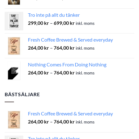
299,00 kr
till
Tro inte på allt du tänker
699,00 kr
Prisintervall:
299,00
kr
–
699,00
kr
inkl. moms
299,00 kr
till
Fresh Coffee Brewed & Served everyday
699,00 kr
Prisintervall:
264,00
kr
–
764,00
kr
inkl. moms
264,00 kr
till
Nothing Comes From Doing Nothing
764,00 kr
Prisintervall:
264,00
kr
–
764,00
kr
inkl. moms
264,00 kr
till
764,00 kr
BÄSTSÄLJARE
Fresh Coffee Brewed & Served everyday
Prisintervall:
264,00
kr
–
764,00
kr
inkl. moms
264,00 kr
till
Tro inte på allt du tänker