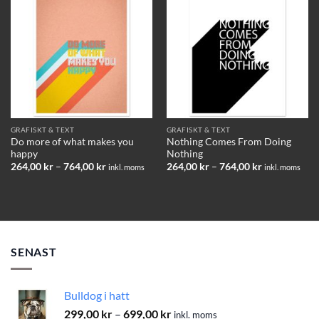
Add to
Add to
wishlist
wishlist
GRAFISKT & TEXT
GRAFISKT & TEXT
Do more of what makes you
Nothing Comes From Doing
happy
Nothing
Prisintervall:
Prisintervall:
264,00
kr
–
764,00
kr
264,00
kr
–
764,00
kr
inkl. moms
inkl. moms
264,00 kr
264,00 kr
till
till
764,00 kr
764,00 kr
SENAST
Bulldog i hatt
Prisintervall:
299,00
kr
–
699,00
kr
inkl. moms