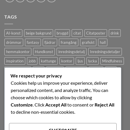
TAGS
AI-konst
beige bakgrund
bryggd
citat
Citatposter
drink
drömmar
fantasy
fjädrar
framgång
grafiskt
hall
hemmakontor
Hundkonst
inredningsdetalj
Inredningsdetaljer
inspiration
jobb
kattunge
kontor
ljus
lycka
Mindfulness
minimalistiskt
mjuk
modernt
motivation
pastell
pepp
We respect your privacy
poster
retro
rosa
sovrum
surrealistisk
Svartvit tavla
Cookies help us improve your experience, deliver
tavelvägg
Tavlor
text
Texttavla
typografi
ungdomsrum
personalized content, and analyze traffic. You can
choose which cookies to allow by clicking
vardagsrum
vintage
vit
Väggdekor
Customize
. Click
Accept All
to consent or
Reject All
to decline non-essential cookies.
SIGNUP FOR NEWSLETTER