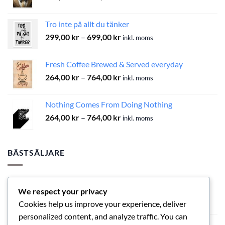
299,00 kr
till
Tro inte på allt du tänker
699,00 kr
Prisintervall:
299,00
kr
–
699,00
kr
inkl. moms
299,00 kr
till
Fresh Coffee Brewed & Served everyday
699,00 kr
Prisintervall:
264,00
kr
–
764,00
kr
inkl. moms
264,00 kr
till
Nothing Comes From Doing Nothing
764,00 kr
Prisintervall:
264,00
kr
–
764,00
kr
inkl. moms
264,00 kr
till
764,00 kr
BÄSTSÄLJARE
Tro inte på allt du tänker
We respect your privacy
Prisintervall:
299,00
kr
–
699,00
kr
inkl. moms
Cookies help us improve your experience, deliver
299,00 kr
personalized content, and analyze traffic. You can
till
Bulldog i hatt