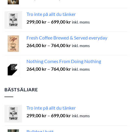
299,00 kr
till
Tro inte på allt du tänker
699,00 kr
Prisintervall:
299,00
kr
–
699,00
kr
inkl. moms
299,00 kr
till
Fresh Coffee Brewed & Served everyday
699,00 kr
Prisintervall:
264,00
kr
–
764,00
kr
inkl. moms
264,00 kr
till
Nothing Comes From Doing Nothing
764,00 kr
Prisintervall:
264,00
kr
–
764,00
kr
inkl. moms
264,00 kr
till
764,00 kr
BÄSTSÄLJARE
Tro inte på allt du tänker
Prisintervall:
299,00
kr
–
699,00
kr
inkl. moms
299,00 kr
till
Bulldog i hatt