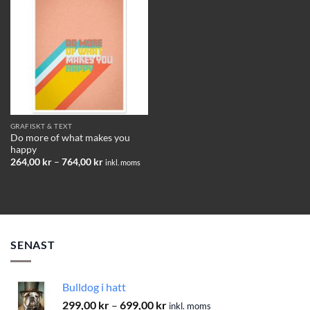
Add to
wishlist
GRAFISKT & TEXT
Do more of what makes you
happy
Prisintervall:
264,00
kr
–
764,00
kr
inkl. moms
264,00 kr
till
764,00 kr
SENAST
Bulldog i hatt
Prisintervall:
299,00
kr
–
699,00
kr
inkl. moms