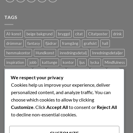
TAGS
AI-konst
beige bakgrund
bryggd
citat
Citatposter
drink
drömmar
fantasy
fjädrar
framgång
grafiskt
hall
hemmakontor
Hundkonst
inredningsdetalj
Inredningsdetaljer
inspiration
jobb
kattunge
kontor
ljus
lycka
Mindfulness
minimalistiskt
mjuk
modernt
motivation
pastell
pepp
We respect your privacy
poster
retro
rosa
sovrum
surrealistisk
Svartvit tavla
Cookies help us improve your experience, deliver
tavelvägg
Tavlor
text
Texttavla
typografi
ungdomsrum
personalized content, and analyze traffic. You can
choose which cookies to allow by clicking
vardagsrum
vintage
vit
Väggdekor
Customize
. Click
Accept All
to consent or
Reject All
to decline non-essential cookies.
SIGNUP FOR NEWSLETTER