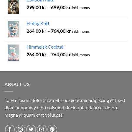
699,00 kr
Prisintervall:
299,00
kr
–
699,00
kr
inkl. moms
299,00 kr
till
Fluffig Katt
699,00 kr
Prisintervall:
264,00
kr
–
764,00
kr
inkl. moms
264,00 kr
till
Himmelsk Cocktail
764,00 kr
Prisintervall:
264,00
kr
–
764,00
kr
inkl. moms
264,00 kr
till
764,00 kr
ABOUT US
Lorem ipsum dolor sit amet, consectetuer adipiscing elit, sed
diam nonummy nibh euismod tincidunt ut laoreet dolore
magna aliquam erat volutpat.